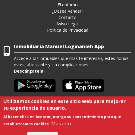
El entorno
¿Desea Vender?
Contacto
Aviso Legal
Política de Privacidad
Inmobiliaria Manuel Logmanieh App
Accede a los inmuebles que más te interesan, estés donde
estés, al instante y sin complicaciones.
Descárgatela!
Utilizamos cookies en este sitio web para mejorar
su experiencia de usuario.
Viviendas en Residencial Pueblo Andaluz
-
Viviendas en Urbanización Playa
Al hacer click en Aceptar, otorga su consentimiento para que
Serena Sur
-
Apartamentos en Roquetas de Mar
Más info
establezcamos cookies.
Copyright © 2021. All rights reserved. Desarrollado por
Agustín Sánchez