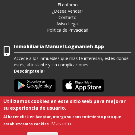
El entorno
¿Desea Vender?
Contacto
Aviso Legal
Política de Privacidad
Inmobiliaria Manuel Logmanieh App
Accede a los inmuebles que más te interesan, estés donde
estés, al instante y sin complicaciones.
Descárgatela!
Utilizamos cookies en este sitio web para mejorar
su experiencia de usuario.
Viviendas en Residencial Pueblo Andaluz
-
Viviendas en Urbanización Playa
Al hacer click en Aceptar, otorga su consentimiento para que
Serena Sur
-
Apartamentos en Roquetas de Mar
Más info
establezcamos cookies.
Copyright © 2021. All rights reserved. Desarrollado por
Agustín Sánchez