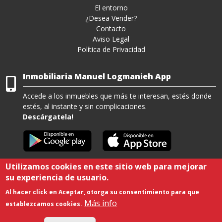
El entorno
¿Desea Vender?
Contacto
Aviso Legal
Política de Privacidad
Inmobiliaria Manuel Logmanieh App
Accede a los inmuebles que más te interesan, estés donde
estés, al instante y sin complicaciones.
Descárgatela!
Utilizamos cookies en este sitio web para mejorar
su experiencia de usuario.
Viviendas en Residencial Pueblo Andaluz
-
Viviendas en Urbanización Playa
Al hacer click en Aceptar, otorga su consentimiento para que
Serena Sur
-
Apartamentos en Roquetas de Mar
Más info
establezcamos cookies.
Copyright © 2021. All rights reserved. Desarrollado por
Agustín Sánchez