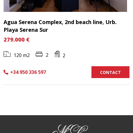
Agua Serena Complex, 2nd beach line, Urb.
Playa Serena Sur
279.000 €
2
120 m2
2
+34 950 336 597
CONTACT
ML