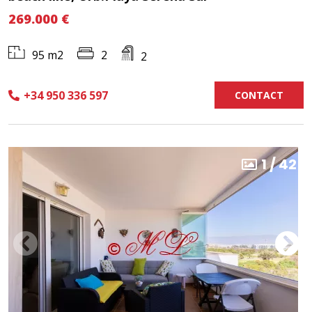
269.000 €
2
95 m2
2
+34 950 336 597
CONTACT
1
/
42