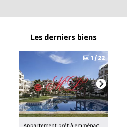
Les derniers biens
1
/
22
Appartement prêt à emménag ...