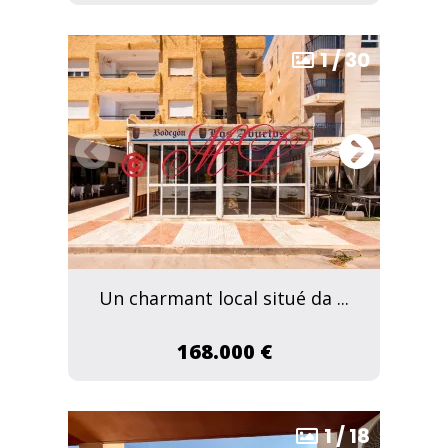
1
/
30
Un charmant local situé da ...
168.000 €
1
/
18