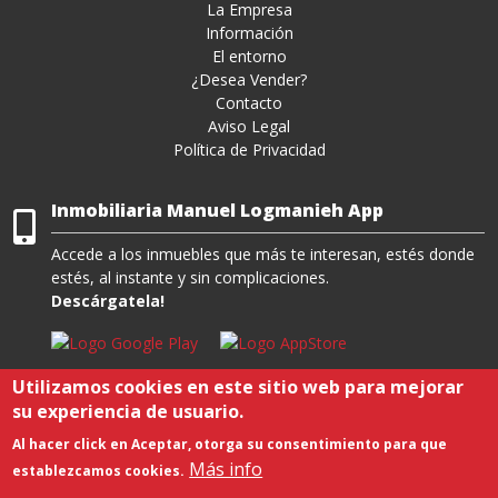
La Empresa
Información
El entorno
¿Desea Vender?
Contacto
Aviso Legal
Política de Privacidad
Inmobiliaria Manuel Logmanieh App
Accede a los inmuebles que más te interesan, estés donde
estés, al instante y sin complicaciones.
Descárgatela!
Utilizamos cookies en este sitio web para mejorar
su experiencia de usuario.
Viviendas en Residencial Pueblo Andaluz
-
Viviendas en Urbanización Playa
Al hacer click en Aceptar, otorga su consentimiento para que
Serena Sur
-
Apartamentos en Roquetas de Mar
Más info
establezcamos cookies.
Copyright © 2021. All rights reserved. Desarrollado por
Agustín Sánchez